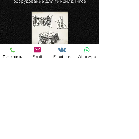
оборудование для тимбилдингов
Дизайн
Позвонить
Email
Facebook
WhatsApp
Эскизирование, разработка внешнего
вида и конструкции изделий
Лазерная
Резка